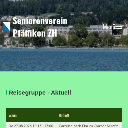
Seniorenverein
Menü
Pfäffikon ZH
l
Reisegruppe - Aktuell
Wann
Betreff
Do 27.08.2026 10:15 - 17:00
Carreise nach Elm im Glarner Sernftal