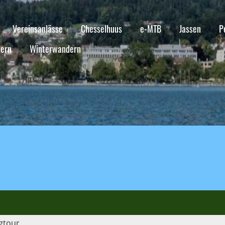
Vereinsanlässe
Chesselhuus
e-MTB
Jassen
P
ern
Winterwandern
agtour