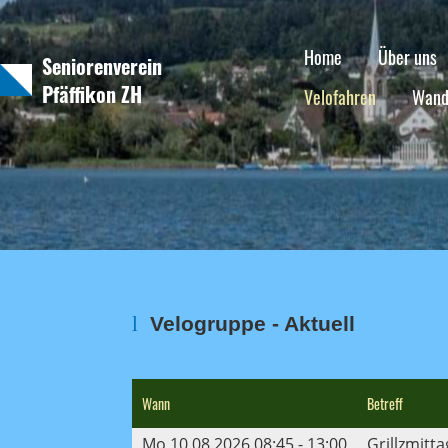
Home
Über uns
Seniorenverein
Pfäffikon ZH
Velofahren
Wand
l
Velogruppe - Aktuell
Wann
Betreff
Mo 10.08.2026 08:45 - 13:00
Grillzmitt