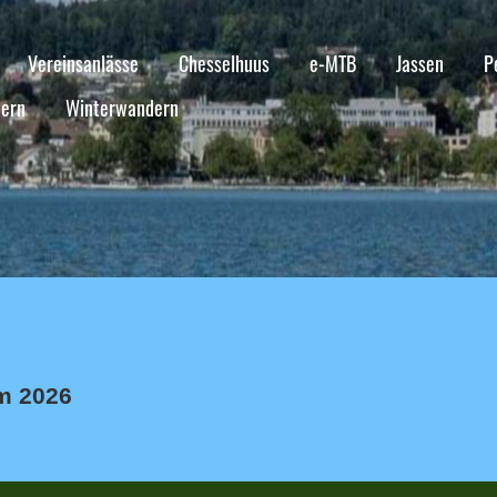
Vereinsanlässe
Chesselhuus
e-MTB
Jassen
P
ern
Winterwandern
m 2026