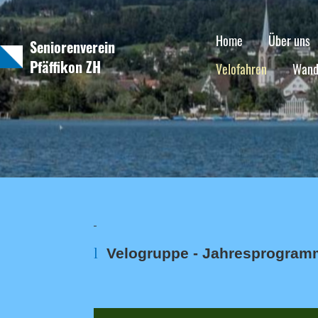
Home
Über uns
Seniorenverein
Pfäffikon ZH
Velofahren
Wand
l
Velogruppe - Jahresprogram