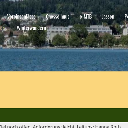
Vereinsanlässe
Chesselhuus
e-MTB
Jassen
P
ern
Winterwandern
el noch offen, Anforderung: leicht, Leitung: Hanna Roth