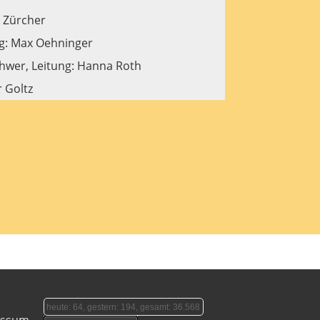
a Zürcher
ng: Max Oehninger
chwer, Leitung: Hanna Roth
 Goltz
heute: 64, gestern: 194, gesamt: 36.568
essum