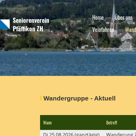
Home
Über uns
Seniorenverein
Pfäffikon ZH
Velofahren
Wand
l
Wandergruppe -
Aktuell
Wann
Betreff
Di 25.08.2026 (ganztägig)
Wanderung Zi