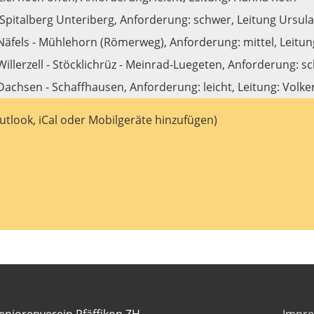
pitalberg Unteriberg, Anforderung: schwer, Leitung Ursul
fels - Mühlehorn (Römerweg), Anforderung: mittel, Leitu
llerzell - Stöcklichrüz - Meinrad-Luegeten, Anforderung: s
chsen - Schaffhausen, Anforderung: leicht, Leitung: Volker
utlook, iCal oder Mobilgeräte hinzufügen)
eniorenverein Pfäffikon ZH
Impr