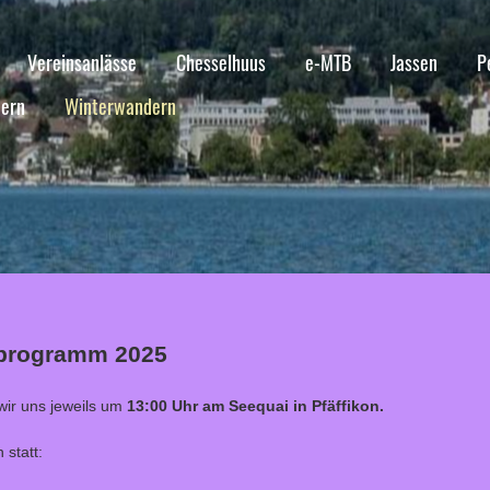
Vereinsanlässe
Chesselhuus
e-MTB
Jassen
P
ern
Winterwandern
sprogramm 2025
wir uns jeweils um
13:00 Uhr am Seequai in Pfäffikon.
statt: