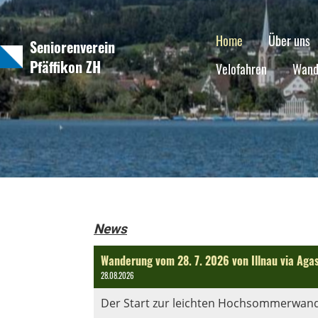
Home
Über uns
Seniorenverein
Pfäffikon ZH
Velofahren
Wand
News
Wanderung vom 28. 7. 2026 von Illnau via Aga
28.08.2026
Der Start zur leichten Hochsommerwand